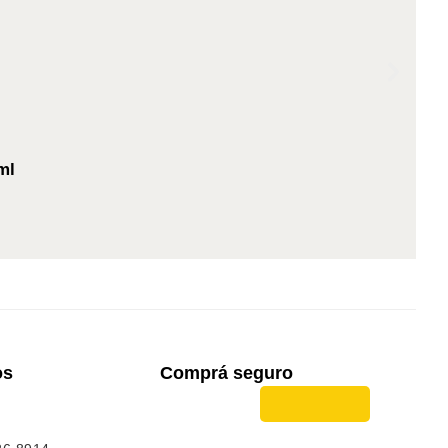
ml
os
Comprá seguro