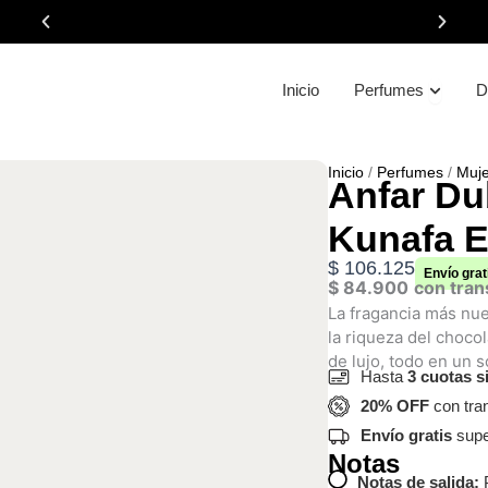
Open P
Inicio
Perfumes
D
20% OFF
pagando con transferencia
Inicio
/
Perfumes
/
Muje
Anfar Du
Kunafa E
$
106.125
Envío grat
$
84.900
con tran
La fragancia más nue
la riqueza del chocol
de lujo, todo en un s
Hasta
3 cuotas s
20% OFF
con tra
Envío gratis
supe
Notas
Notas de salida:
P