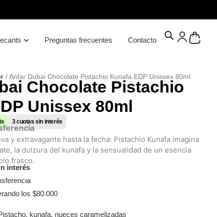
erfumes
Open Decants
Cart
ecants
Preguntas frecuentes
Contacto
Envío gratis
en compras mayores a $80.000
Ha
r
/ Anfar Dubai Chocolate Pistachio Kunafa EDP Unissex 80ml
bai Chocolate Pistachio
DP Unissex 80ml
is
3 cuotas sin interés
sferencia
va y extravagante hasta la fecha: Pistachio Kunafa imagina
ate, la dulzura del kunafa y la sensualidad de un esencia
olo frasco.
in interés
nsferencia
rando los $80.000
istacho, kunafa, nueces caramelizadas