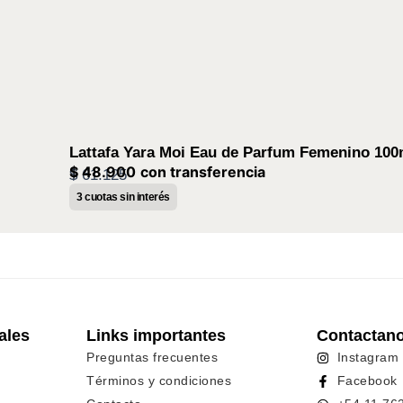
Lattafa Yara Moi Eau de Parfum Femenino 100
$
48.900
con transferencia
$
61.125
3 cuotas sin interés
ales
Links importantes
Contactan
Preguntas frecuentes
Instagram
Términos y condiciones
Facebook