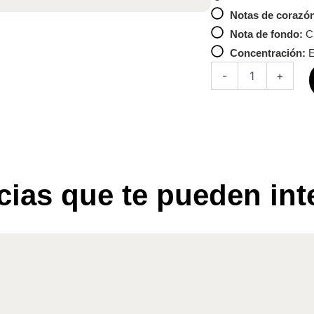
Notas de corazó
Nota de fondo:
Ch
Concentración:
E
Anfar
-
+
Dubai
Chocolate
Pistachio
Kunafa
EDP
Unissex
80ml
cantidad
ias que te pueden inte