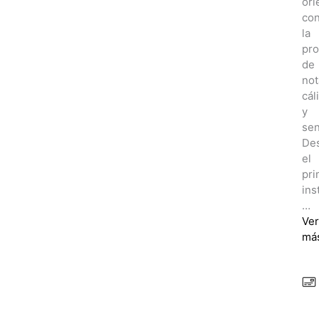
ori
co
la
pro
de
not
cál
y
sen
De
el
pri
ins
…
Ver
má