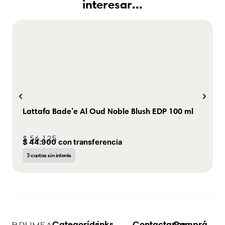
interesar...
Lattafa Bade’e Al Oud Noble Blush EDP 100 ml
$
56.125
$
44.900
con transferencia
3 cuotas sin interés
Categorías
Links
Contactanos
Comprá