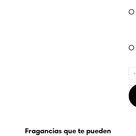
Lat
-
As
Bou
Eau
de
Par
Uni
100
can
Fragancias que te pueden