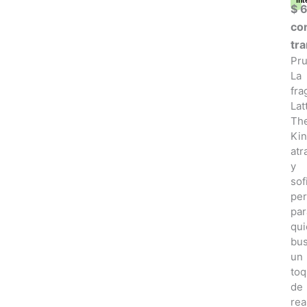
int
$
6
co
tr
Pr
La
fra
Lat
Th
Ki
atr
y
sof
per
par
qu
bu
un
to
de
rea