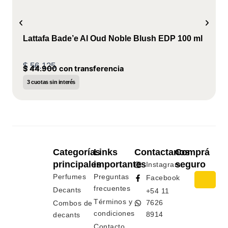
Lattafa Bade’e Al Oud Noble Blush EDP 100 ml
$
56.125
$
44.900
con transferencia
3 cuotas sin interés
Categorías
Links
Contactanos
Comprá
principales
importantes
seguro
Instagram
Perfumes
Preguntas
Facebook
frecuentes
Decants
+54 11
Términos y
7626
Combos de
condiciones
8914
decants
Contacto