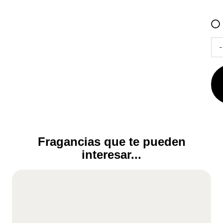
Lat
-
The
Kin
ED
Mas
100
can
Fragancias que te pueden
interesar...