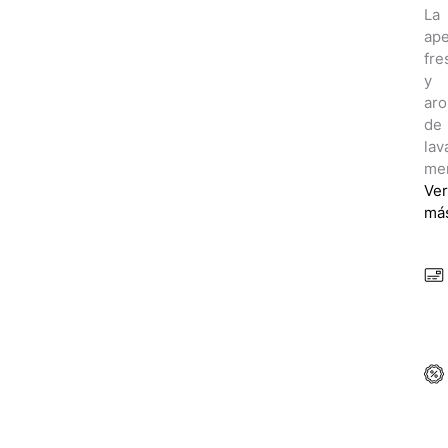
La
ape
fre
y
aro
de
lav
me
Ver
má