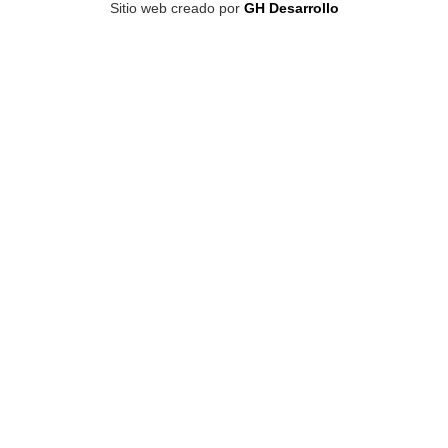
Sitio web creado por
GH Desarrollo
s
:
d
e
s
d
e
$
9
.
9