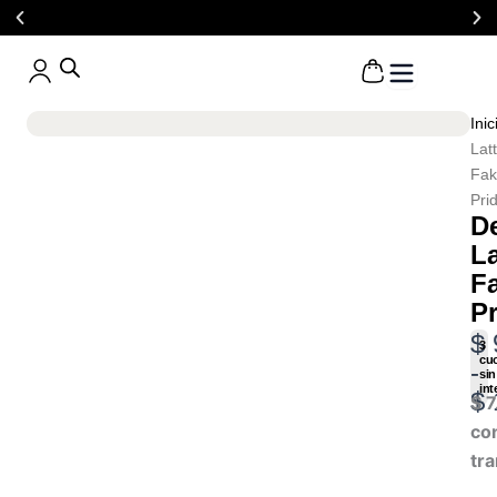
Ir
al
20% OFF
pagando con transferencia
contenido
Cart
Inic
Lat
Fak
Pri
D
La
F
Pr
R
$
3
cu
d
-
sin
int
pr
$
$
7
d
co
$ 
tr
ha